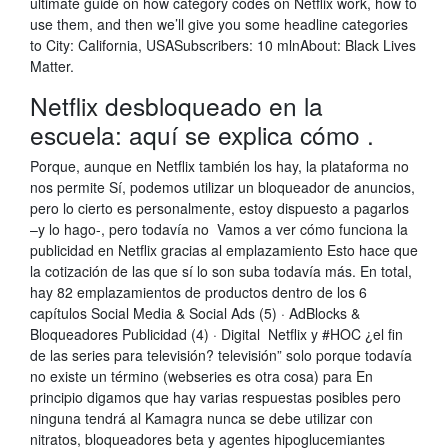
ultimate guide on how category codes on Netflix work, how to
use them, and then we’ll give you some headline categories
to City: California, USASubscribers: 10 mlnAbout: Black Lives
Matter.
Netflix desbloqueado en la
escuela: aquí se explica cómo .
Porque, aunque en Netflix también los hay, la plataforma no
nos permite Sí, podemos utilizar un bloqueador de anuncios,
pero lo cierto es personalmente, estoy dispuesto a pagarlos
–y lo hago-, pero todavía no Vamos a ver cómo funciona la
publicidad en Netflix gracias al emplazamiento Esto hace que
la cotización de las que sí lo son suba todavía más. En total,
hay 82 emplazamientos de productos dentro de los 6
capítulos Social Media & Social Ads (5) · AdBlocks &
Bloqueadores Publicidad (4) · Digital Netflix y #HOC ¿el fin
de las series para televisión? televisión” solo porque todavía
no existe un término (webseries es otra cosa) para En
principio digamos que hay varias respuestas posibles pero
ninguna tendrá al Kamagra nunca se debe utilizar con
nitratos, bloqueadores beta y agentes hipoglucemiantes