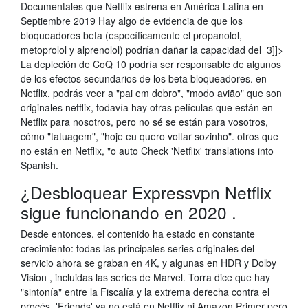
Documentales que Netflix estrena en América Latina en
Septiembre 2019 Hay algo de evidencia de que los
bloqueadores beta (específicamente el propanolol,
metoprolol y alprenolol) podrían dañar la capacidad del 3]]>
La depleción de CoQ 10 podría ser responsable de algunos
de los efectos secundarios de los beta bloqueadores. en
Netflix, podrás veer a "pai em dobro", "modo avião" que son
originales netflix, todavía hay otras películas que están en
Netflix para nosotros, pero no sé se están para vosotros,
cómo "tatuagem", "hoje eu quero voltar sozinho". otros que
no están en Netflix, "o auto Check 'Netflix' translations into
Spanish.
¿Desbloquear Expressvpn Netflix
sigue funcionando en 2020 .
Desde entonces, el contenido ha estado en constante
crecimiento: todas las principales series originales del
servicio ahora se graban en 4K, y algunas en HDR y Dolby
Vision , incluidas las series de Marvel. Torra dice que hay
"sintonía" entre la Fiscalía y la extrema derecha contra el
procés. 'Friends' ya no está en Netflix ni Amazon Primer pero