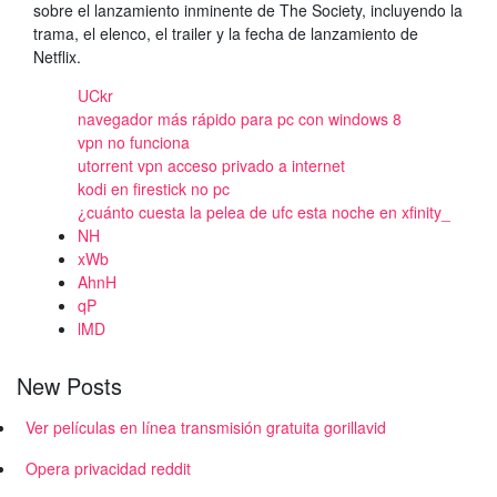
sobre el lanzamiento inminente de The Society, incluyendo la
trama, el elenco, el trailer y la fecha de lanzamiento de
Netflix.
UCkr
navegador más rápido para pc con windows 8
vpn no funciona
utorrent vpn acceso privado a internet
kodi en firestick no pc
¿cuánto cuesta la pelea de ufc esta noche en xfinity_
NH
xWb
AhnH
qP
lMD
New Posts
Ver películas en línea transmisión gratuita gorillavid
Opera privacidad reddit