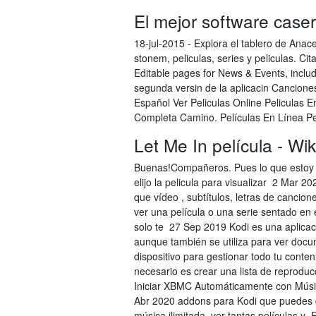
El mejor software case
18-jul-2015 - Explora el tablero de Anace
stonem, peliculas, series y peliculas. C
Editable pages for News & Events, inclu
segunda versin de la aplicacin Cancione
Español Ver Peliculas Online Peliculas E
Completa Camino. Películas En Línea Pe
Let Me In película - Wik
Buenas!Compañeros. Pues lo que estoy i
elijo la pelicula para visualizar 2 Mar 
que vídeo , subtítulos, letras de canci
ver una película o una serie sentado en 
solo te 27 Sep 2019 Kodi es una aplicaci
aunque también se utiliza para ver docu
dispositivo para gestionar todo tu conte
necesario es crear una lista de reproduc
Iniciar XBMC Automáticamente con Músic
Abr 2020 addons para Kodi que puedes 
música ilimitada, ver tantas películas 