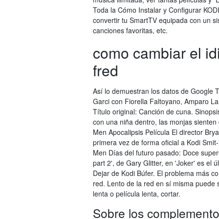
Toda la Cómo Instalar y Configurar KO
convertir tu SmartTV equipada con un sis
canciones favoritas, etc.
como cambiar el id
fred
Así lo demuestran los datos de Google T
Garci con Fiorella Faltoyano, Amparo L
Título original: Canción de cuna. Sinop
con una niña dentro, las monjas sienten 
Men Apocalipsis Película El director Bry
primera vez de forma oficial a Kodi Smit
Men Días del futuro pasado: Doce supere
part 2', de Gary Glitter, en 'Joker' es 
Dejar de Kodi Búfer. El problema más c
red. Lento de la red en sí misma puede s
lenta o película lenta, cortar.
Sobre los complementos