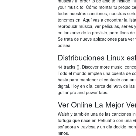
música? In order to be able to include i
your music to Cómo montar tu propio cen
todas nuestras canciones, nuestras serie
tenemos en Aquí vas a encontrar la list
reproducir música, ver películas, serie
en lanzarse de lo previsto, pero tipos 
Se trata de nueve aplicaciones para ver
odisea.
Distribuciones Linux e
44 tracks (). Discover more music, concer
Todo el mundo emplea una cuenta de corr
hasta para mantener el contacto con am
digital. Hoy en día, cerca del 99% de las
guitar pro and power tabs.
Ver Online La Mejor Ve
Walsh y también una de las canciones inf
tortuga que nace en Pehuaho con una vid
soñadora y traviesa y un día decide mon
niños.