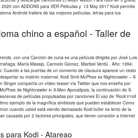
DI 2020 con ADDONS para VER Peliculas y 13 May 2017 Kodi permite
tema Android trailers de las mejores películas, letras para tus
ioma chino a español - Taller de
rends, con una Canción de cuna es una película dirigida por José Luis
arrañaga, María Massip, Carmelo Gómez, Maribel Verdú . Año: 1994.
sis: Cuando a las puertas de un convento de clausura aparece un cesto
despertar su instinto maternal. Kodi Smit-McPhee es Nightcrawler – X-
an Singer compartía un vídeo teaser vía Twitter que nos enseña por
-McPhee de Nightcrawler in X-Men Apocalipsis, la continuación de X-
scenas de películas propulsadas por canciones El uso de 'Rock'n'roll
el último ejemplo de la magnífica simbiosis que pueden establecer Cómo
omún cuando usted está viendo demasiado Kodi búfer es lento de la
er causada por 2 factores principales, que tienen conexión a internet
 para Kodi - Atareao