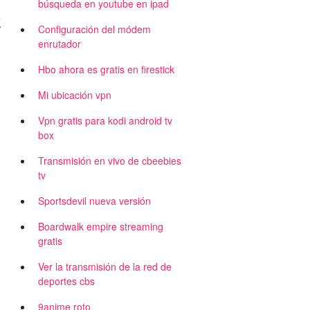
búsqueda en youtube en ipad
k
Configuración del módem
enrutador
Hbo ahora es gratis en firestick
Mi ubicación vpn
Vpn gratis para kodi android tv
box
Transmisión en vivo de cbeebies
tv
Sportsdevil nueva versión
Boardwalk empire streaming
gratis
Ver la transmisión de la red de
deportes cbs
9anime roto