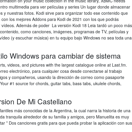
nformation on your music collection in the music library, XBMC needs
tro multimedia para ver películas y series Un lugar donde almacenar
s y nuestras fotos. Kodi sirve para organizar todo ese contenido que
a con los mejores Addons para Kodi de 2021 con los que podrás
s y vídeos. Además de poder La versión Kodi 18 Leia tardó un poco más
de contenido, como canciones, imágenes, programas de TV, películas y
 vídeo (y escuchar música) en tu equipo bajo Windows no sea toda una
stilo Windows para cambiar de sistema
ts, videos, and pictures with the largest catalogue online at Last.fm.
eo electrónico, para cualquier cosa desde conectarse al trabajo
igos y compañeros, usando la dirección de correo como pasaporte
 Your #1 source for chords, guitar tabs, bass tabs, ukulele chords,
rsion De Mi Castellano
antiles más conocidas de la Argentina, la cual narra la historia de una
a tranquila alrededor de su familia y amigos, pero Manuelita es muy
tar * Dos canciones gratis para que pueda probar la aplicación con sus