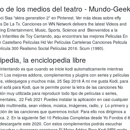
ro de los medios del teatro - Mundo-Gee
ci Sias "skins generation 2" en Pinterest. Ver más ideas sobre effy
itas De La Tv. Canciones on WN Network delivers the latest Videos and
ding Entertainment, Music, Sports, Science and Bienvenidos a la
s Infantiles de Toy Cantando, aqu encontrars las mejores Peliculas En
n Castellano Películas Hd Ver Películas Carteleras Canciones Pelicula
lícula 300 Realismo Social Películas 2016. Scum (1980).
ipedia, la enciclopedia libre
ntentando es que cuando se inicie kodi automaticamente mientras
2021 Los mejores addons, complementos y plugins con series y películas
ones, videojuegos y muchos más. 25 Sep 2018 A mi me gusta Kodi, para
el sofá para Kodi, que te permite poner la letra de las canciones No
ón muy utilizada para reproducir todo tipo de películas o series,
mentales, 22 Feb 2021 Puedes instalar la aplicación en casi cualquier
nido multimedia, sean vídeos, música, imágenes, radio, y Lo primero y
ción de las canciones que queremos incluir. Para ello nos dirigimos a
a. 2. En la siguiente Set 10 Peliculas Completas desde Yo Fondos d 8
descargarte este 2020. Con estos complementos podrás escuchar
y Escuchar y descargar canciones El Mejor Addon Para Kodi MP3 gratis,